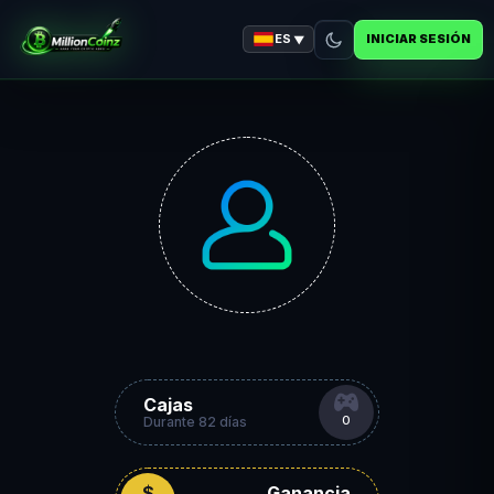
ES
INICIAR SESIÓN
▼
Cajas
0
Durante 82 días
$
Ganancia