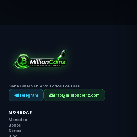
Gana Dinero En Vivo Todos Los Días
Telegram
info@millioncoinz.com
MONEDAS
Monedas
Bonos
Sorteo
Blog