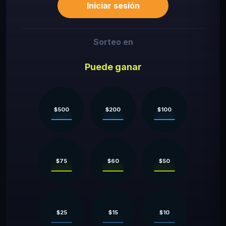
Iniciar sesión
Sorteo en
Puede ganar
$500
$200
$100
$75
$60
$50
$25
$15
$10