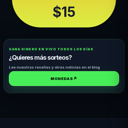
$15
GANA DINERO EN VIVO TODOS LOS DÍAS
¿Quieres más sorteos?
Lee nuestras reseñas y otras noticias en el blog
↗
MONEDAS