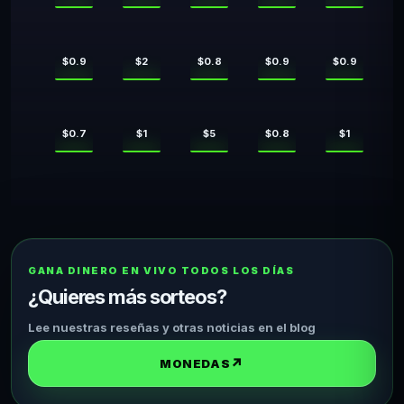
$0.9
$2
$0.8
$0.9
$0.9
$0.7
$1
$5
$0.8
$1
GANA DINERO EN VIVO TODOS LOS DÍAS
¿Quieres más sorteos?
Lee nuestras reseñas y otras noticias en el blog
↗
MONEDAS